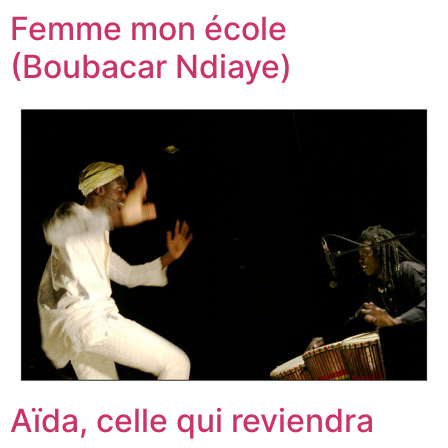
Femme mon école
(Boubacar Ndiaye)
Aïda, celle qui reviendra