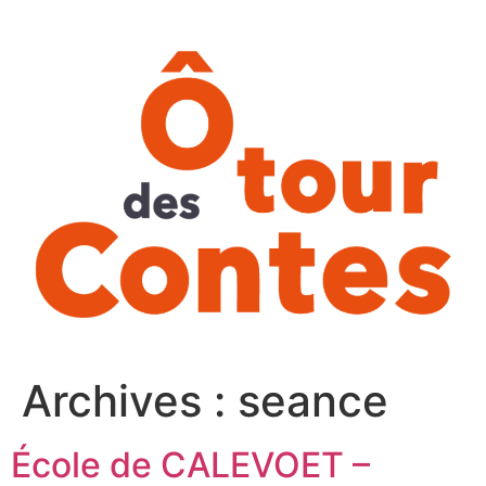
Aller
au
contenu
Archives :
seance
École de CALEVOET –