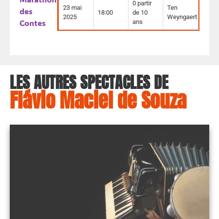
0 partir
23 mai
Ten
des
18:00
de 10
2025
Weyngaert
Contes
ans
LES AUTRES SPECTACLES DE
Flávio Maciel de Souza